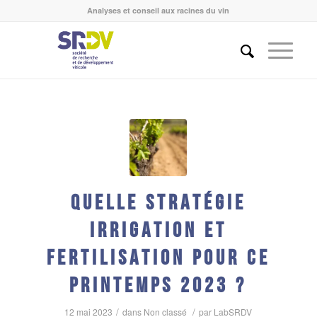
Analyses et conseil aux racines du vin
Quelle stratégie
irrigation et
fertilisation pour ce
printemps 2023 ?
/
/
12 mai 2023
dans
Non classé
par
LabSRDV