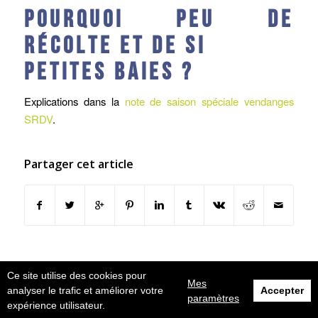
Pourquoi peu de
récolte et de si
petites baies ?
Explications dans la
note de saison spéciale vendanges
SRDV
.
Partager cet article
Ce site utilise des cookies pour
Mes
© Design et intégration by Karactère
analyser le trafic et améliorer votre
Accepter
paramètres
Mentions légales
expérience utilisateur.