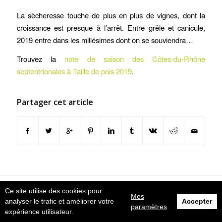
La sècheresse touche de plus en plus de vignes, dont la
croissance est presque à l’arrêt. Entre grêle et canicule,
2019 entre dans les millésimes dont on se souviendra…
Trouvez la
note de saison des Côtes-du-Rhône
septentrionales à Taille de pois 2019
.
Partager cet article
© Design et intégration by Karactère
Ce site utilise des cookies pour
Mes
Mentions légales
analyser le trafic et améliorer votre
Accepter
paramètres
expérience utilisateur.